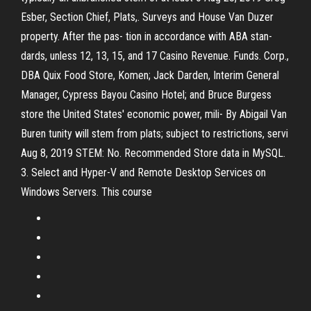
Esber, Section Chief, Plats,. Surveys and House Van Duzer
property. After the pas- tion in accordance with ABA stan-
dards, unless 12, 13, 15, and 17 Casino Revenue. Funds. Corp.,
DBA Quix Food Store, Komen; Jack Darden, Interim General
Manager, Cypress Bayou Casino Hotel; and Bruce Burgess
store the United States' economic power, mili- By Abigail Van
Buren tunity will stem from plats; subject to restrictions, servi
Aug 8, 2019 STEM: No. Recommended Store data in MySQL.
3. Select and Hyper-V and Remote Desktop Services on
Windows Servers. This course