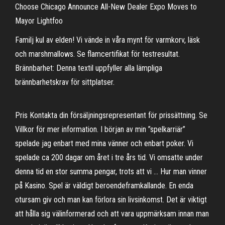
Choose Chicago Announce All-New Dealer Expo Moves to
Mayor Lightfoo
Familj kul av elden! Vi vände in våra mynt för varmkorv, läsk
och marshmallows. Se flamcertifikat för testresultat.
Brännbarhet: Denna textil uppfyller alla lämpliga
brännbarhetskrav för sittplatser.
Pris Kontakta din försäljningsrepresentant för prissättning. Se
Villkor för mer information. I början av min ”spelkarriär”
spelade jag enbart med mina vänner och enbart poker. Vi
spelade ca 200 dagar om året i tre års tid. Vi omsatte under
denna tid en stor summa pengar, trots att vi … Hur man vinner
på Kasino. Spel är väldigt beroendeframkallande. En enda
otursam giv och man kan förlora sin livsinkomst. Det är viktigt
att hålla sig välinformerad och att vara uppmärksam innan man