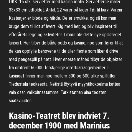
DKK. 16 stk. servietter med kasino motiv. Servietterne måler
33x33 cm udfoldet. Antal. 22 varer på lager Føj til kurv. Varenr
Kastanjer er bløde og hårde. De er smukke, og så kan man
bruge dem til lidt af hvert. Kig med her, og bliv inspireret til
efterårets lege og aktiviteter. I mars ble dette nye spillstedet
lansert. Her tilbyr de både odds og kasino, noe som fører til at
de kan oppfylle behovene til de aller fleste som liker å drive
med pengespill på nett. Hver eneste måned tilbyr de objekter
fra omtrent 60,000 forskjellige idrettsarrangementer. I
kasinoet finner man noe mellom 500 og 600 ulike spilltitler.
Tiedustelu teoksesta. Netistä löytyvä myyntikokoelma kattaa
vain osan valikoimastamme. Tarkistathan aina teosten
saatavuuden
Kasino-Teatret blev indviet 7.
december 1900 med Marinius